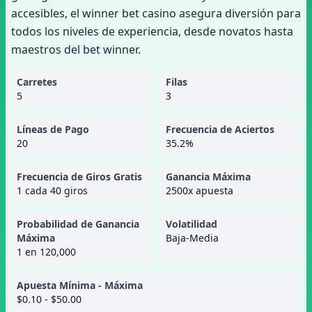
accesibles, el winner bet casino asegura diversión para
todos los niveles de experiencia, desde novatos hasta
maestros del bet winner.
Carretes
Filas
5
3
Líneas de Pago
Frecuencia de Aciertos
20
35.2%
Frecuencia de Giros Gratis
Ganancia Máxima
1 cada 40 giros
2500x apuesta
Probabilidad de Ganancia
Volatilidad
Máxima
Baja-Media
1 en 120,000
Apuesta Mínima - Máxima
$0.10 - $50.00